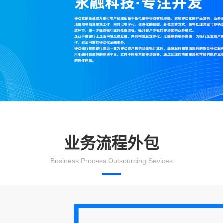
业务流程外包
Business Process Outsourcing Sevices